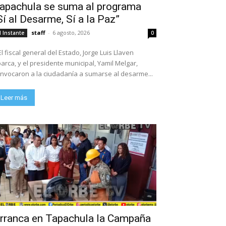
apachula se suma al programa
Sí al Desarme, Sí a la Paz”
staff
-
6 agosto, 2026
l Instante
0
El fiscal general del Estado, Jorge Luis Llaven
arca, y el presidente municipal, Yamil Melgar,
nvocaron a la ciudadanía a sumarse al desarme...
Leer más
rranca en Tapachula la Campaña