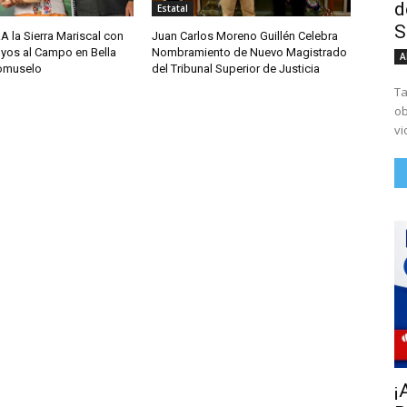
d
Estatal
S
A la Sierra Mariscal con
Juan Carlos Moreno Guillén Celebra
yos al Campo en Bella
Nombramiento de Nuevo Magistrado
A
comuselo
del Tribunal Superior de Justicia
Ta
ob
vi
¡