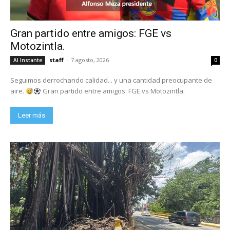
Gran partido entre amigos: FGE vs
Motozintla.
staff
-
7 agosto, 2026
Al Instante
0
Seguimos derrochando calidad... y una cantidad preocupante de
aire.
Gran partido entre amigos: FGE vs Motozintla.
Leer más