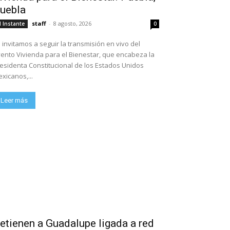
uebla
staff
-
8 agosto, 2026
l Instante
0
 invitamos a seguir la transmisión en vivo del
ento Vivienda para el Bienestar, que encabeza la
esidenta Constitucional de los Estados Unidos
xicanos,...
Leer más
etienen a Guadalupe ligada a red