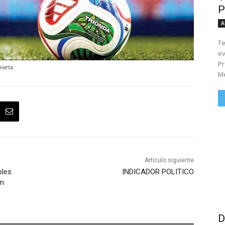
P
A
Te
ev
Pr
bierta
Me
Artículo siguiente
oles
INDICADOR POLITICO
um
D