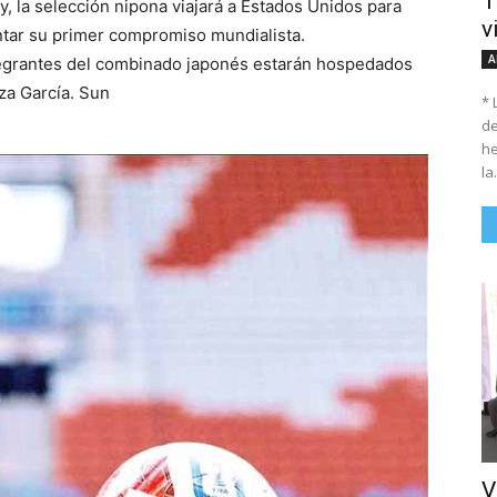
T
, la selección nipona viajará a Estados Unidos para
v
ntar su primer compromiso mundialista.
A
tegrantes del combinado japonés estarán hospedados
za García. Sun
* 
de
he
la.
V