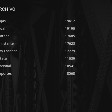
RCHIVO
ojas
19612
cal
19190
ortada
17685
 Instante
17623
y Escriben
12229
tatal
11039
acional
10541
eportes
8568