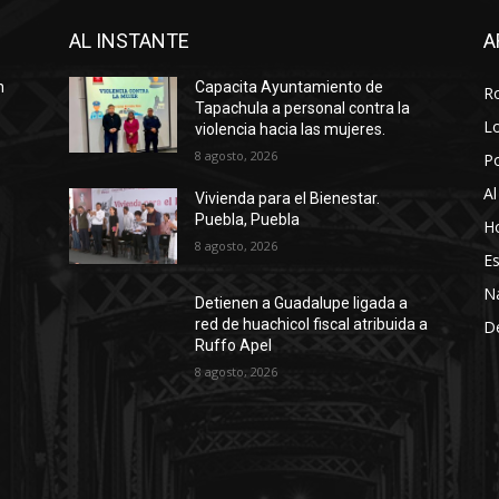
AL INSTANTE
A
n
Capacita Ayuntamiento de
R
Tapachula a personal contra la
Lo
violencia hacia las mujeres.
8 agosto, 2026
P
Al
Vivienda para el Bienestar.
Puebla, Puebla
Ho
8 agosto, 2026
Es
N
Detienen a Guadalupe ligada a
red de huachicol fiscal atribuida a
D
Ruffo Apel
8 agosto, 2026