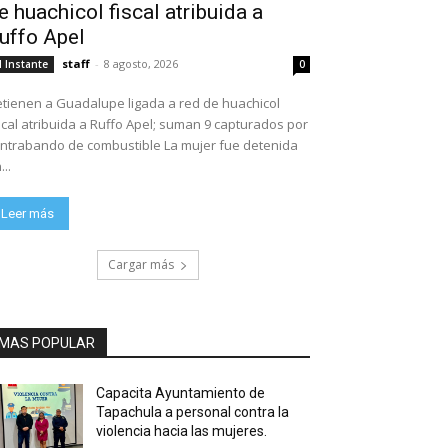
e huachicol fiscal atribuida a
uffo Apel
staff
-
8 agosto, 2026
l Instante
0
tienen a Guadalupe ligada a red de huachicol
scal atribuida a Ruffo Apel; suman 9 capturados por
ntrabando de combustible La mujer fue detenida
...
Leer más
Cargar más
MAS POPULAR
Capacita Ayuntamiento de
Tapachula a personal contra la
violencia hacia las mujeres.