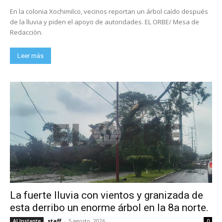
En la colonia Xochimilco, vecinos reportan un árbol caído después
de la lluvia y piden el apoyo de autoridades. EL ORBE/ Mesa de
Redacción.
Leer más
La fuerte lluvia con vientos y granizada de
esta derribo un enorme árbol en la 8a norte.
staff
-
5 agosto, 2026
Al Instante
0