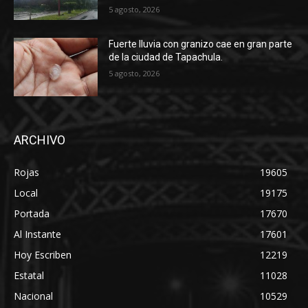
5 agosto, 2026
Fuerte lluvia con granizo cae en gran parte
de la ciudad de Tapachula.
5 agosto, 2026
ARCHIVO
Rojas
19605
Local
19175
Portada
17670
Al Instante
17601
Hoy Escriben
12219
Estatal
11028
Nacional
10529