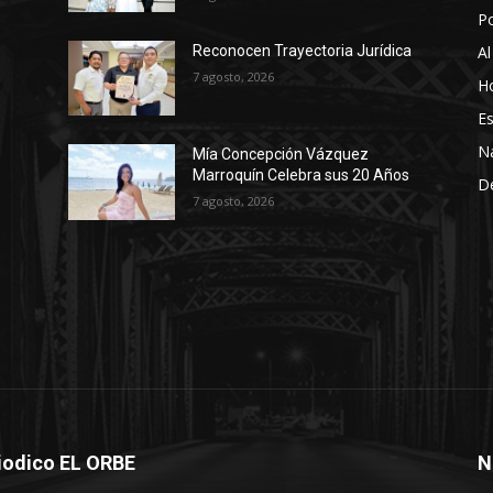
P
Al
Reconocen Trayectoria Jurídica
7 agosto, 2026
Ho
Es
N
Mía Concepción Vázquez
Marroquín Celebra sus 20 Años
D
7 agosto, 2026
iodico EL ORBE
N