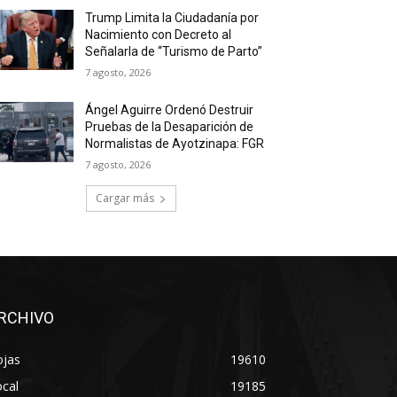
Trump Limita la Ciudadanía por
Nacimiento con Decreto al
Señalarla de “Turismo de Parto”
7 agosto, 2026
Ángel Aguirre Ordenó Destruir
Pruebas de la Desaparición de
Normalistas de Ayotzinapa: FGR
7 agosto, 2026
Cargar más
RCHIVO
ojas
19610
cal
19185