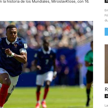
A
 la historia de los Mundiales, MiroslavKlose, con 16.
En
Fó
du
R
A
La