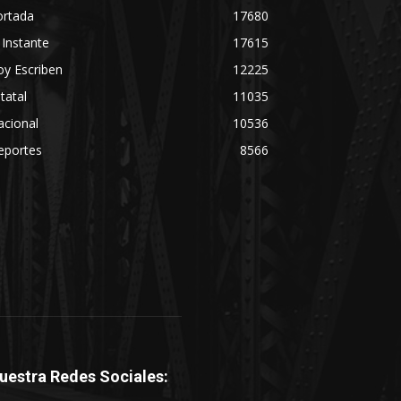
ortada
17680
 Instante
17615
y Escriben
12225
tatal
11035
acional
10536
eportes
8566
uestra Redes Sociales: