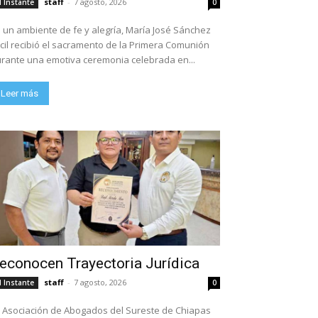
staff
-
7 agosto, 2026
l Instante
0
 un ambiente de fe y alegría, María José Sánchez
cil recibió el sacramento de la Primera Comunión
rante una emotiva ceremonia celebrada en...
Leer más
econocen Trayectoria Jurídica
staff
-
7 agosto, 2026
l Instante
0
 Asociación de Abogados del Sureste de Chiapas