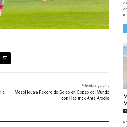
A.
ab
tr
Artículo siguiente
r a
Messi Iguala Récord de Goles en Copas del Mundo
M
con Hat-trick Ante Argelia
M
A
Ro