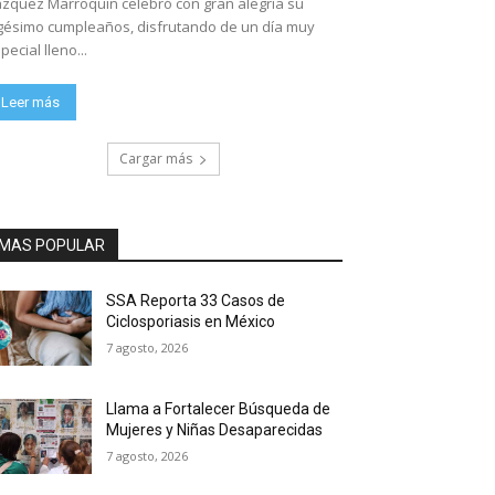
zquez Marroquín celebró con gran alegría su
gésimo cumpleaños, disfrutando de un día muy
pecial lleno...
Leer más
Cargar más
MAS POPULAR
SSA Reporta 33 Casos de
Ciclosporiasis en México
7 agosto, 2026
Llama a Fortalecer Búsqueda de
Mujeres y Niñas Desaparecidas
7 agosto, 2026