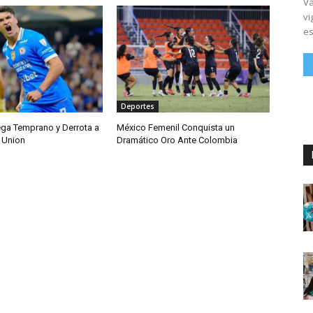
Vá
vi
es
Deportes
ega Temprano y Derrota a
México Femenil Conquista un
 Union
Dramático Oro Ante Colombia