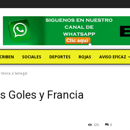
CRIBEN
SOCIALES
DEPORTES
ROJAS
AVISO EFICAZ
 Vence a Senegal
 Goles y Francia
125
0