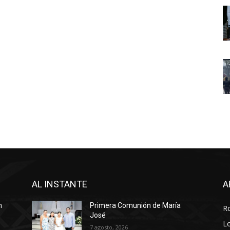
AL INSTANTE
A
n
Primera Comunión de María
R
José
Lo
7 agosto, 2026