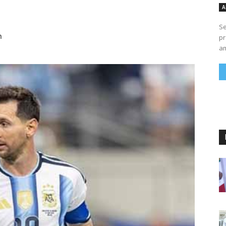
A
Se
n
pr
am