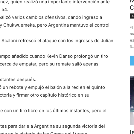
M
nez, quien realizó una importante intervención ante
C
 54.
A
realizó varios cambios ofensivos, dando ingreso a
ey Chukwuemeka, pero Argentina mantuvo el control
*Li
me
es
 Scaloni refrescó el ataque con los ingresos de Julian
Sa
tiempo añadido cuando Kevin Danso prolongó un tiro
 cerca de empatar, pero su remate salió apenas
nstantes después.
 un rebote y empujó el balón a la red en el quinto
toria y firmar otro capítulo histórico en su
 con un tiro libre en los últimos instantes, pero el
tes para darle a Argentina su segunda victoria del
I
ada en la historia de las Copas del Mundo.