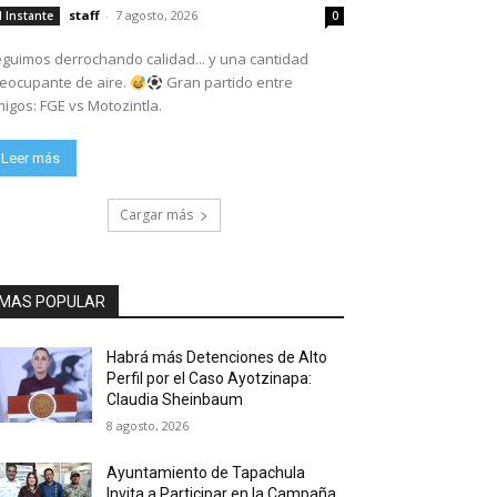
staff
-
7 agosto, 2026
l Instante
0
guimos derrochando calidad... y una cantidad
eocupante de aire.
Gran partido entre
igos: FGE vs Motozintla.
Leer más
Cargar más
MAS POPULAR
Habrá más Detenciones de Alto
Perfil por el Caso Ayotzinapa:
Claudia Sheinbaum
8 agosto, 2026
Ayuntamiento de Tapachula
Invita a Participar en la Campaña