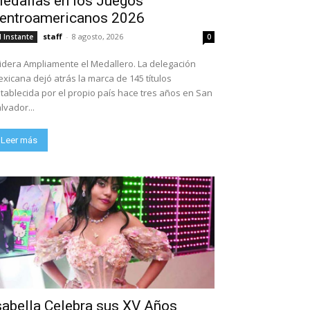
edallas en los Juegos
entroamericanos 2026
staff
-
8 agosto, 2026
l Instante
0
dera Ampliamente el Medallero. La delegación
xicana dejó atrás la marca de 145 títulos
tablecida por el propio país hace tres años en San
lvador...
Leer más
sabella Celebra sus XV Años