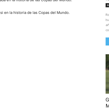
A
i en la historia de las Copas del Mundo.
Ro
Is
añ
co
G
M