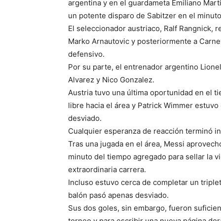
argentina y en el guardameta Emiliano Marti
un potente disparo de Sabitzer en el minuto
El seleccionador austriaco, Ralf Rangnick, 
Marko Arnautovic y posteriormente a Carn
defensivo.
Por su parte, el entrenador argentino Lionel
Alvarez y Nico Gonzalez.
Austria tuvo una última oportunidad en el 
libre hacia el área y Patrick Wimmer estuvo
desviado.
Cualquier esperanza de reacción terminó i
Tras una jugada en el área, Messi aprovechó
minuto del tiempo agregado para sellar la vic
extraordinaria carrera.
Incluso estuvo cerca de completar un triplete
balón pasó apenas desviado.
Sus dos goles, sin embargo, fueron suficien
torneo y para escribir una nueva página dor