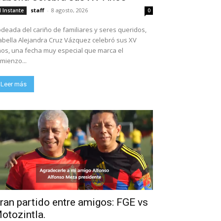
staff
-
8 agosto, 2026
l Instante
0
deada del cariño de familiares y seres queridos,
abella Alejandra Cruz Vázquez celebró sus XV
os, una fecha muy especial que marca el
mienzo...
Leer más
ran partido entre amigos: FGE vs
otozintla.