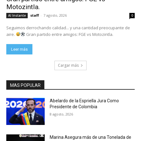
Motozintla.
staff
-
7 agosto, 2026
Al Instante
0
Seguimos derrochando calidad... y una cantidad preocupante de
aire.
Gran partido entre amigos: FGE vs Motozintla.
Leer más
Cargar más
MAS POPULAR
Abelardo de la Espriella Jura Como
Presidente de Colombia
8 agosto, 2026
Marina Asegura más de una Tonelada de