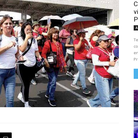
C
v
P
A
Te
co
en
Pr