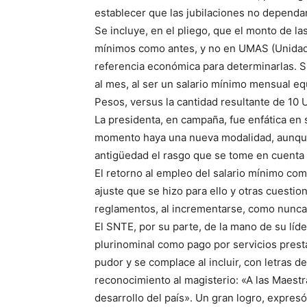
establecer que las jubilaciones no dependan
Se incluye, en el pliego, que el monto de la
mínimos como antes, y no en UMAS (Unidad
referencia económica para determinarlas. S
al mes, al ser un salario mínimo mensual eq
Pesos, versus la cantidad resultante de 10 U
La presidenta, en campaña, fue enfática en 
momento haya una nueva modalidad, aunque,
antigüedad el rasgo que se tome en cuenta 
El retorno al empleo del salario mínimo como
ajuste que se hizo para ello y otras cuesti
reglamentos, al incrementarse, como nunca,
El SNTE, por su parte, de la mano de su líd
plurinominal como pago por servicios presta
pudor y se complace al incluir, con letras 
reconocimiento al magisterio: «A las Maestr
desarrollo del país». Un gran logro, expres