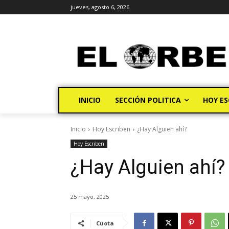
jueves, agosto 6, 2026
INICIO
SECCIÓN POLITICA
HOY ES
Inicio
Hoy Escriben
¿Hay Alguien ahí?
Hoy Escriben
¿Hay Alguien ahí?
25 mayo, 2025
Cuota