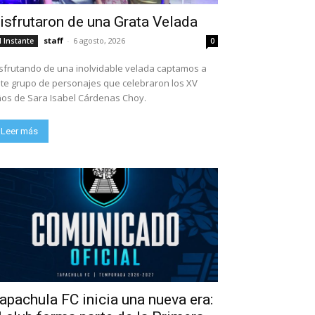
isfrutaron de una Grata Velada
staff
-
6 agosto, 2026
l Instante
0
sfrutando de una inolvidable velada captamos a
te grupo de personajes que celebraron los XV
os de Sara Isabel Cárdenas Choy.
Leer más
apachula FC inicia una nueva era: