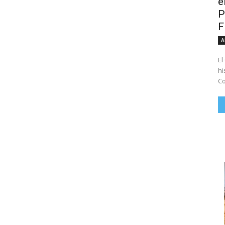
e
P
A
El
hi
Co