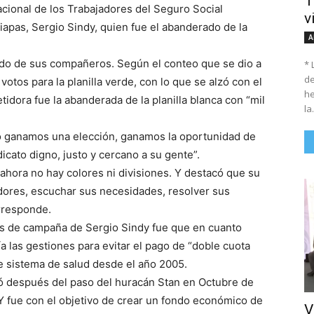
T
Nacional de los Trabajadores del Seguro Social
v
apas, Sergio Sindy, quien fue el abanderado de la
A
aldo de sus compañeros. Según el conteo que se dio a
* 
de
otos para la planilla verde, con lo que se alzó con el
he
idora fue la abanderada de la planilla blanca con “mil
la.
o ganamos una elección, ganamos la oportunidad de
icato digno, justo y cercano a su gente”.
ahora no hay colores ni divisiones. Y destacó que su
dores, escuchar sus necesidades, resolver sus
orresponde.
tas de campaña de Sergio Sindy fue que en cuanto
ía las gestiones para evitar el pago de “doble cuota
te sistema de salud desde el año 2005.
bó después del paso del huracán Stan en Octubre de
 Y fue con el objetivo de crear un fondo económico de
V