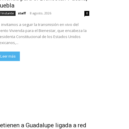
uebla
staff
-
8 agosto, 2026
l Instante
0
 invitamos a seguir la transmisión en vivo del
ento Vivienda para el Bienestar, que encabeza la
esidenta Constitucional de los Estados Unidos
xicanos,...
Leer más
etienen a Guadalupe ligada a red