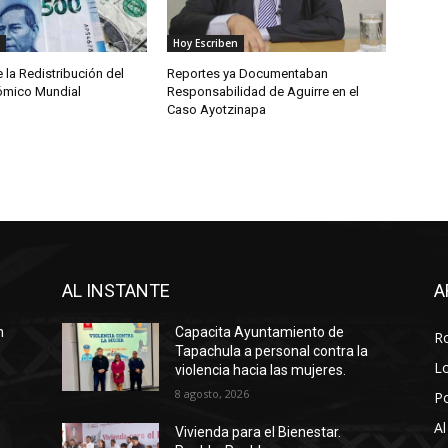
Hoy Escriben
e la Redistribución del
Reportes ya Documentaban
ómico Mundial
Responsabilidad de Aguirre en el
Caso Ayotzinapa
AL INSTANTE
A
n
Capacita Ayuntamiento de
R
Tapachula a personal contra la
Lo
violencia hacia las mujeres.
8 agosto, 2026
P
Al
Vivienda para el Bienestar.