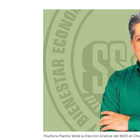
Triunfa la Planilla Verde la Elección Sindical del IMSS en Ch