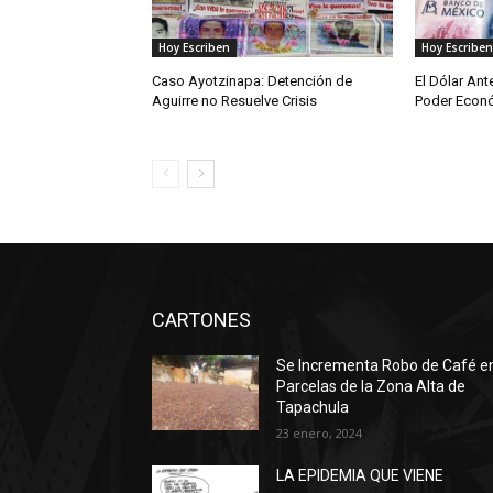
Hoy Escriben
Hoy Escriben
Caso Ayotzinapa: Detención de
El Dólar Ant
Aguirre no Resuelve Crisis
Poder Econ
CARTONES
Se Incrementa Robo de Café e
Parcelas de la Zona Alta de
Tapachula
23 enero, 2024
LA EPIDEMIA QUE VIENE