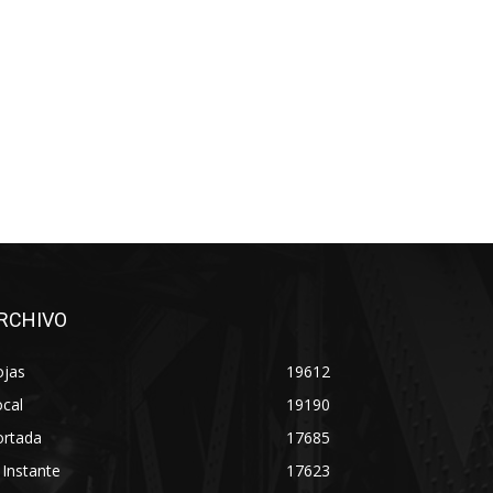
RCHIVO
ojas
19612
cal
19190
ortada
17685
 Instante
17623