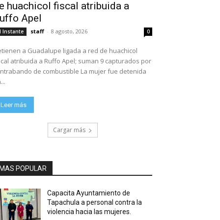
e huachicol fiscal atribuida a
uffo Apel
staff
-
8 agosto, 2026
l Instante
0
tienen a Guadalupe ligada a red de huachicol
scal atribuida a Ruffo Apel; suman 9 capturados por
ntrabando de combustible La mujer fue detenida
...
Leer más
Cargar más
MAS POPULAR
Capacita Ayuntamiento de
Tapachula a personal contra la
violencia hacia las mujeres.