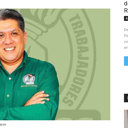
d
R
A
De
fi
co
en
iapas