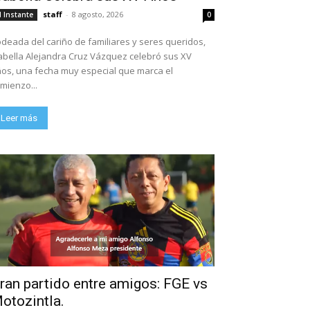
staff
-
8 agosto, 2026
l Instante
0
deada del cariño de familiares y seres queridos,
abella Alejandra Cruz Vázquez celebró sus XV
os, una fecha muy especial que marca el
mienzo...
Leer más
ran partido entre amigos: FGE vs
otozintla.