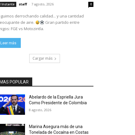
staff
-
7 agosto, 2026
l Instante
0
guimos derrochando calidad... y una cantidad
eocupante de aire.
Gran partido entre
igos: FGE vs Motozintla.
Leer más
Cargar más
MAS POPULAR
Abelardo de la Espriella Jura
Como Presidente de Colombia
8 agosto, 2026
Marina Asegura más de una
Tonelada de Cocaína en Costas