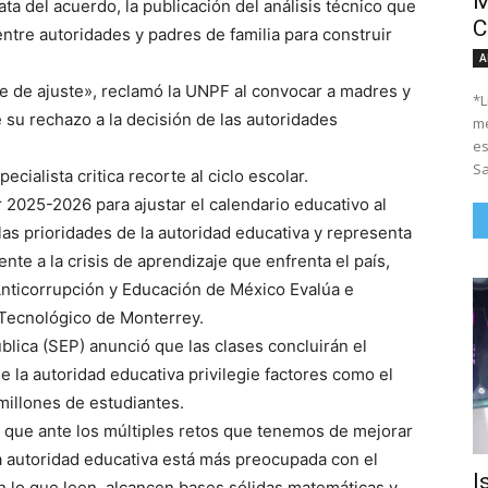
M
ta del acuerdo, la publicación del análisis técnico que
C
entre autoridades y padres de familia para construir
A
le de ajuste», reclamó la UNPF al convocar a madres y
*Li
 su rechazo a la decisión de las autoridades
me
es
Sa
cialista critica recorte al ciclo escolar.
r 2025-2026 para ajustar el calendario educativo al
 las prioridades de la autoridad educativa y representa
te a la crisis de aprendizaje que enfrenta el país,
Anticorrupción y Educación de México Evalúa e
 Tecnológico de Monterrey.
lica (SEP) anunció que las clases concluirán el
 la autoridad educativa privilegie factores como el
illones de estudiantes.
 que ante los múltiples retos que tenemos de mejorar
la autoridad educativa está más preocupada con el
I
 lo que leen, alcancen bases sólidas matemáticas y