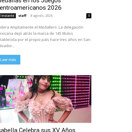
edallas en los Juegos
entroamericanos 2026
staff
-
8 agosto, 2026
l Instante
0
dera Ampliamente el Medallero. La delegación
xicana dejó atrás la marca de 145 títulos
tablecida por el propio país hace tres años en San
lvador...
Leer más
sabella Celebra sus XV Años