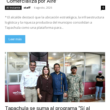
“Comercializa por Aire”
staff
-
6 agosto, 2026
Al Instante
0
* El alcalde destacó que la ubicación estratégica, la infraestructura
logística y la riqueza productiva del municipio consolidan a
Tapachula como una plataforma para...
Leer más
Tapachula se suma al programa “Sí al