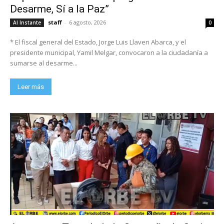
Desarme, Sí a la Paz”
staff
-
6 agosto, 2026
Al Instante
0
* El fiscal general del Estado, Jorge Luis Llaven Abarca, y el
presidente municipal, Yamil Melgar, convocaron a la ciudadanía a
sumarse al desarme...
Leer más