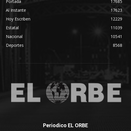
Portada
17685
Al Instante
17623
Hoy Escriben
12229
Estatal
11039
Nacional
10541
Deportes
8568
Periodico EL ORBE