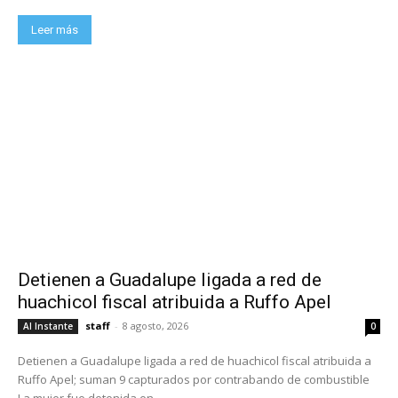
Leer más
Detienen a Guadalupe ligada a red de
huachicol fiscal atribuida a Ruffo Apel
staff
-
8 agosto, 2026
Al Instante
0
Detienen a Guadalupe ligada a red de huachicol fiscal atribuida a
Ruffo Apel; suman 9 capturados por contrabando de combustible
La mujer fue detenida en...