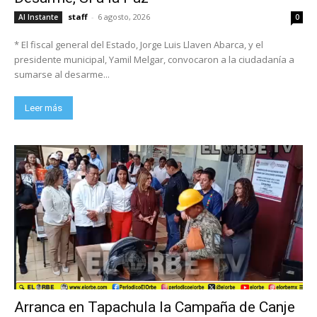
staff
-
6 agosto, 2026
Al Instante
0
* El fiscal general del Estado, Jorge Luis Llaven Abarca, y el
presidente municipal, Yamil Melgar, convocaron a la ciudadanía a
sumarse al desarme...
Leer más
Arranca en Tapachula la Campaña de Canje