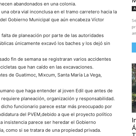
M
necen abandonados en una colonia.
A
una obra vial inconclusa en el tramo carretero hacia la
 del Gobierno Municipal que aún encabeza Víctor
Se
pr
am
falta de planeación por parte de las autoridades
úblicas únicamente excavó los baches y los dejó sin
sado fin de semana se registraran varios accidentes
cicletas que han caído en las excavaciones.
antes de Guatimoc, Mixcum, Santa María La Vega,
umano que haga entender al joven Edil que antes de
requiere planeación, organización y responsabilidad.
 dicho funcionario parece estar más preocupado por
ndidatura del PVEM,debido a que el proyecto político
I
a insistencia parece ser heredar el Gobierno
Á
ia, como si se tratara de una propiedad privada.
T