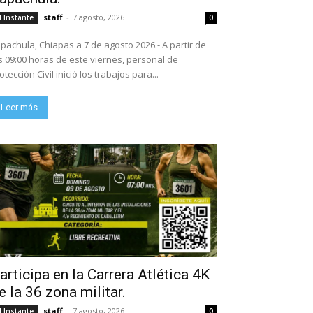
staff
-
7 agosto, 2026
l Instante
0
pachula, Chiapas a 7 de agosto 2026.- A partir de
s 09:00 horas de este viernes, personal de
otección Civil inició los trabajos para...
Leer más
articipa en la Carrera Atlética 4K
e la 36 zona militar.
staff
-
7 agosto, 2026
l Instante
0