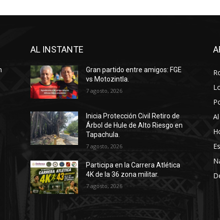
AL INSTANTE
A
n
Gran partido entre amigos: FGE
R
vs Motozintla.
Lo
7 agosto, 2026
P
Al
Inicia Protección Civil Retiro de
Árbol de Hule de Alto Riesgo en
Ho
Tapachula.
Es
7 agosto, 2026
N
Participa en la Carrera Atlética
4K de la 36 zona militar.
D
7 agosto, 2026