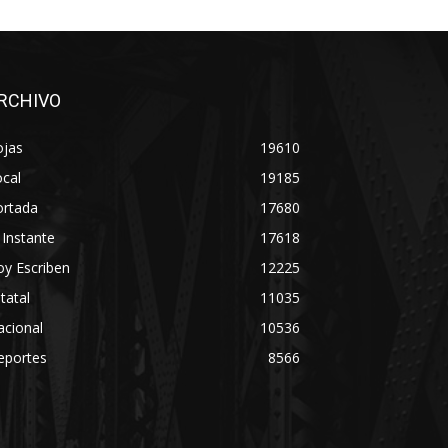
RCHIVO
ojas
19610
cal
19185
ortada
17680
 Instante
17618
y Escriben
12225
tatal
11035
acional
10536
eportes
8566