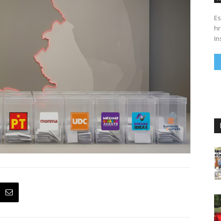
Es
hrs. Se parte del 43 anivers
In