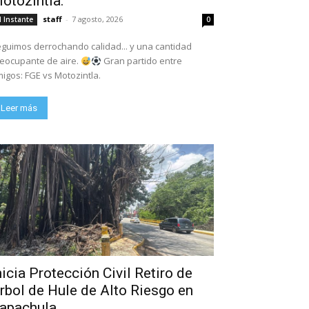
otozintla.
staff
-
7 agosto, 2026
l Instante
0
guimos derrochando calidad... y una cantidad
eocupante de aire.
Gran partido entre
igos: FGE vs Motozintla.
Leer más
nicia Protección Civil Retiro de
rbol de Hule de Alto Riesgo en
apachula.