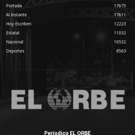
Portada
17675
Al Instante
17611
Hoy Escriben
12223
Estatal
11032
Nacional
10532
Deportes
8563
Periodico EL ORBE