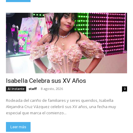
Isabella Celebra sus XV Años
staff
-
8 agosto, 2026
Al Instante
0
Rodeada del cariño de familiares y seres queridos, Isabella
Alejandra Cruz Vázquez celebró sus XV años, una fecha muy
especial que marca el comienzo...
Leer más