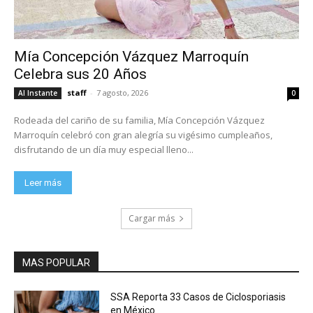
Mía Concepción Vázquez Marroquín
Celebra sus 20 Años
staff
-
7 agosto, 2026
Al Instante
0
Rodeada del cariño de su familia, Mía Concepción Vázquez
Marroquín celebró con gran alegría su vigésimo cumpleaños,
disfrutando de un día muy especial lleno...
Leer más
Cargar más
MAS POPULAR
SSA Reporta 33 Casos de Ciclosporiasis
en México