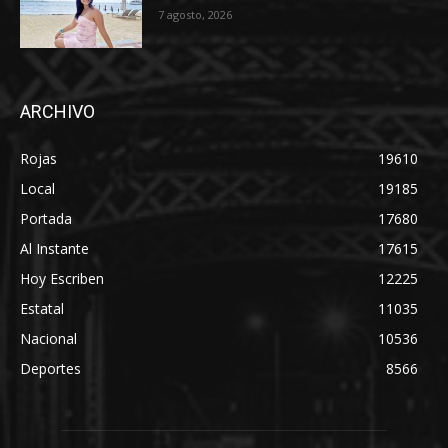
7 agosto, 2026
ARCHIVO
Rojas
19610
Local
19185
Portada
17680
Al Instante
17615
Hoy Escriben
12225
Estatal
11035
Nacional
10536
Deportes
8566