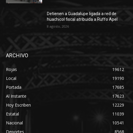
Detienen a Guadalupe ligada a red de
huachicol fiscal atribuida a Ruffo Apel
8 agosto, 2026
ARCHIVO
Rojas
19612
Local
19190
Portada
17685
Al Instante
17623
Hoy Escriben
12229
Estatal
11039
Nacional
10541
Deportes
8568