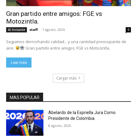
Gran partido entre amigos: FGE vs
Motozintla.
staff
-
7 agosto, 2026
Al Instante
0
Seguimos derrochando calidad... y una cantidad preocupante de
aire.
Gran partido entre amigos: FGE vs Motozintla.
Leer más
Cargar más
MAS POPULAR
Abelardo de la Espriella Jura Como
Presidente de Colombia
8 agosto, 2026