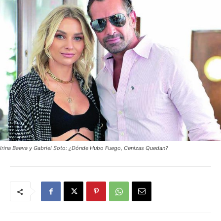
Irina Baeva y Gabriel Soto: ¿Dónde Hubo Fuego, Cenizas Quedan?