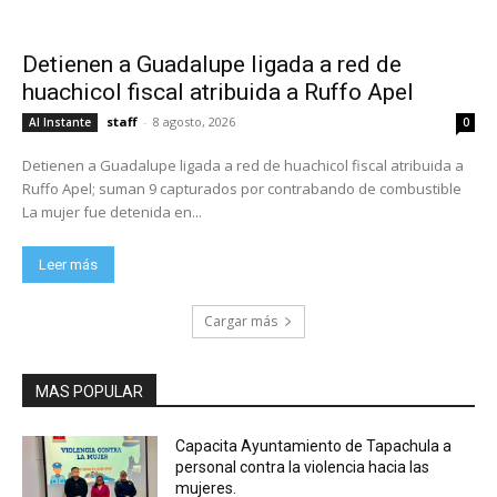
Detienen a Guadalupe ligada a red de
huachicol fiscal atribuida a Ruffo Apel
staff
-
8 agosto, 2026
Al Instante
0
Detienen a Guadalupe ligada a red de huachicol fiscal atribuida a
Ruffo Apel; suman 9 capturados por contrabando de combustible
La mujer fue detenida en...
Leer más
Cargar más
MAS POPULAR
Capacita Ayuntamiento de Tapachula a
personal contra la violencia hacia las
mujeres.