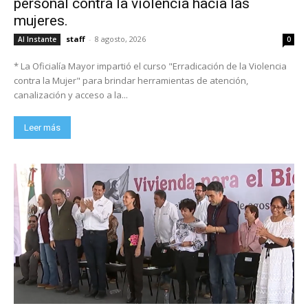
personal contra la violencia hacia las
mujeres.
staff
-
8 agosto, 2026
Al Instante
0
* La Oficialía Mayor impartió el curso "Erradicación de la Violencia
contra la Mujer" para brindar herramientas de atención,
canalización y acceso a la...
Leer más