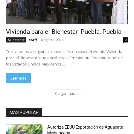
Vivienda para el Bienestar. Puebla, Puebla
staff
-
8 agosto, 2026
Al Instante
0
Te invitamos a seguir la transmisión en vivo del evento Vivienda
para el Bienestar, que encabeza la Presidenta Constitucional de
los Estados Unidos Mexicanos,...
Leer más
Cargar más
MAS POPULAR
Autoriza EEUU Exportación de Aguacate
Michoacano