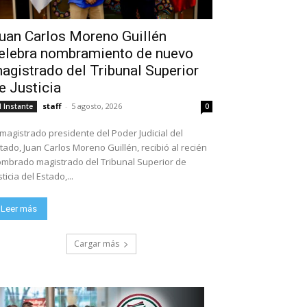
uan Carlos Moreno Guillén
elebra nombramiento de nuevo
agistrado del Tribunal Superior
e Justicia
staff
-
5 agosto, 2026
l Instante
0
 magistrado presidente del Poder Judicial del
tado, Juan Carlos Moreno Guillén, recibió al recién
mbrado magistrado del Tribunal Superior de
sticia del Estado,...
Leer más
Cargar más