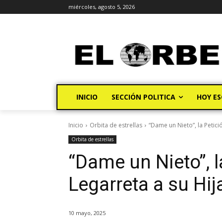
miércoles, agosto 5, 2026
INICIO
SECCIÓN POLITICA
HOY ES
Inicio
Orbita de estrellas
“Dame un Nieto”, la Petici
Orbita de estrellas
“Dame un Nieto”, 
Legarreta a su Hij
10 mayo, 2025