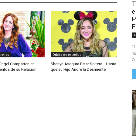
T
e
P
A
El
hi
rellas
Orbita de estrellas
Co
 Origel Comparten en
Sherlyn Asegura Estar Soltera… Hasta
ntos de su Relación
que su Hijo André la Desmiente