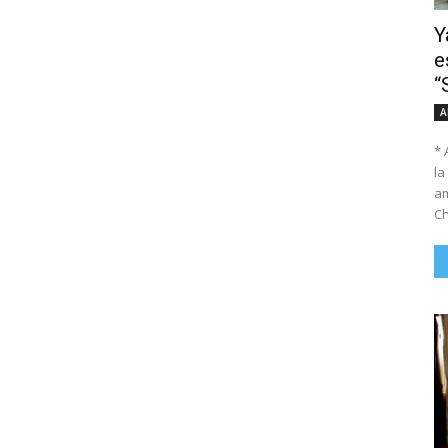
Y
e
“
A
* 
la
am
Ch