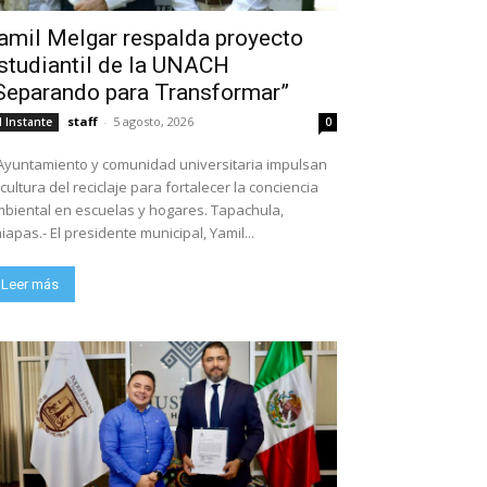
amil Melgar respalda proyecto
studiantil de la UNACH
Separando para Transformar”
staff
-
5 agosto, 2026
l Instante
0
Ayuntamiento y comunidad universitaria impulsan
 cultura del reciclaje para fortalecer la conciencia
biental en escuelas y hogares. Tapachula,
iapas.- El presidente municipal, Yamil...
Leer más