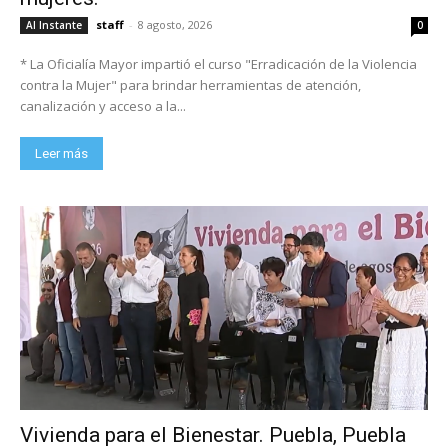
staff
-
8 agosto, 2026
Al Instante
0
* La Oficialía Mayor impartió el curso "Erradicación de la Violencia
contra la Mujer" para brindar herramientas de atención,
canalización y acceso a la...
Leer más
Vivienda para el Bienestar. Puebla, Puebla