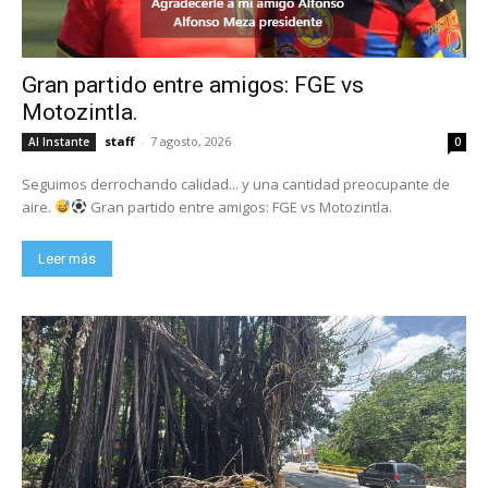
Gran partido entre amigos: FGE vs
Motozintla.
staff
-
7 agosto, 2026
Al Instante
0
Seguimos derrochando calidad... y una cantidad preocupante de
aire.
Gran partido entre amigos: FGE vs Motozintla.
Leer más