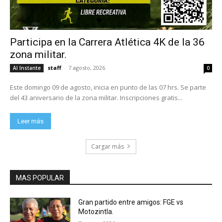
Participa en la Carrera Atlética 4K de la 36
zona militar.
staff
-
7 agosto, 2026
Al Instante
0
Este domingo 09 de agosto, inicia en punto de las 07 hrs. Se parte
del 43 aniversario de la zona militar. Inscripciones gratis...
Leer más
Cargar más
MAS POPULAR
Gran partido entre amigos: FGE vs
Motozintla.