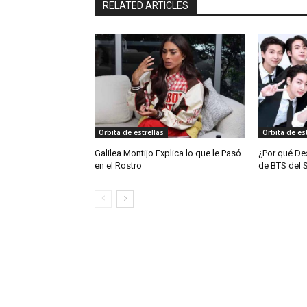
RELATED ARTICLES
Orbita de estrellas
Orbita de est
Galilea Montijo Explica lo que le Pasó
¿Por qué De
en el Rostro
de BTS del 