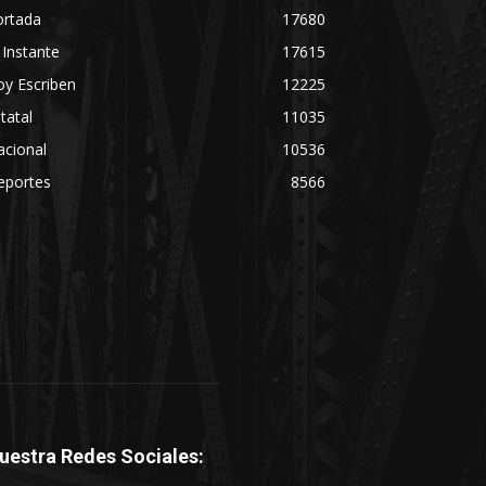
ortada
17680
 Instante
17615
y Escriben
12225
tatal
11035
acional
10536
eportes
8566
uestra Redes Sociales: