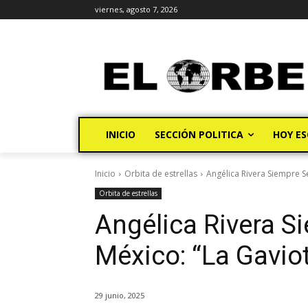
viernes, agosto 7, 2026
INICIO
SECCIÓN POLITICA
HOY ES
Inicio
Orbita de estrellas
Angélica Rivera Siempre S
Orbita de estrellas
Angélica Rivera S
México: “La Gavio
29 junio, 2025