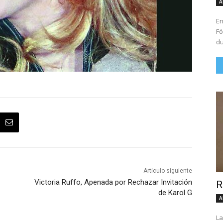
A
En
Fó
du
Artículo siguiente
Victoria Ruffo, Apenada por Rechazar Invitación
R
de Karol G
A
La