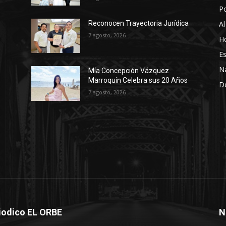
P
Al
Reconocen Trayectoria Jurídica
7 agosto, 2026
Ho
Es
N
Mía Concepción Vázquez
Marroquín Celebra sus 20 Años
D
7 agosto, 2026
iodico EL ORBE
N