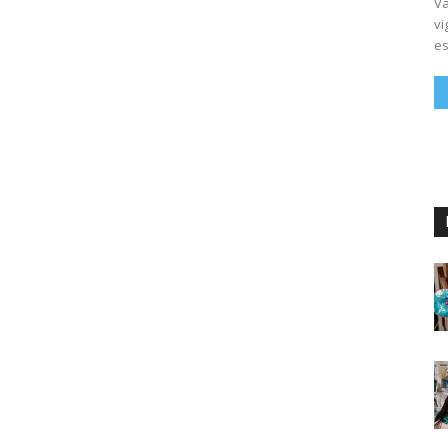
Vá
vi
es