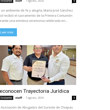
staff
-
7 agosto, 2026
l Instante
0
 un ambiente de fe y alegría, María José Sánchez
cil recibió el sacramento de la Primera Comunión
rante una emotiva ceremonia celebrada en...
Leer más
econocen Trayectoria Jurídica
staff
-
7 agosto, 2026
l Instante
0
 Asociación de Abogados del Sureste de Chiapas