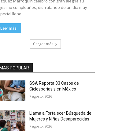
zquez Marroquín celebró con gran alegría su
gésimo cumpleaños, disfrutando de un día muy
pecial lleno...
Leer más
Cargar más
MAS POPULAR
SSA Reporta 33 Casos de
Ciclosporiasis en México
7 agosto, 2026
Llama a Fortalecer Búsqueda de
Mujeres y Niñas Desaparecidas
7 agosto, 2026