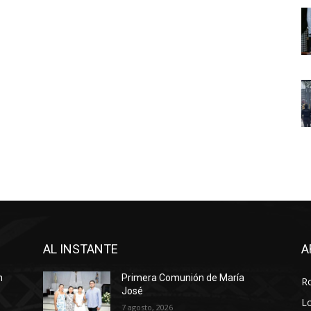
AL INSTANTE
A
n
Primera Comunión de María
R
José
Lo
7 agosto, 2026