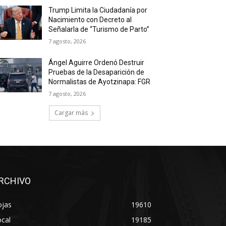
Trump Limita la Ciudadanía por
Nacimiento con Decreto al
Señalarla de “Turismo de Parto”
7 agosto, 2026
Ángel Aguirre Ordenó Destruir
Pruebas de la Desaparición de
Normalistas de Ayotzinapa: FGR
7 agosto, 2026
Cargar más
RCHIVO
ojas
19610
cal
19185