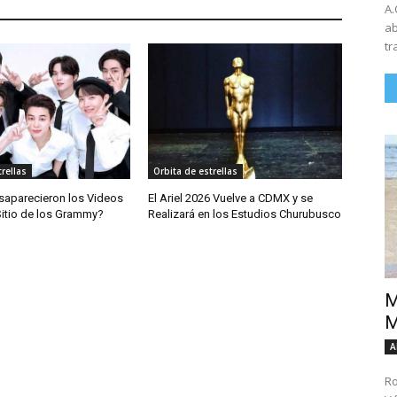
A.
ab
tr
rellas
Orbita de estrellas
saparecieron los Videos
El Ariel 2026 Vuelve a CDMX y se
Sitio de los Grammy?
Realizará en los Estudios Churubusco
M
M
A
Ro