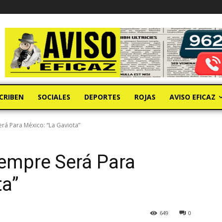
CRIBEN
SOCIALES
DEPORTES
ROJAS
AVISO EFICAZ
erá Para México: “La Gaviota”
iempre Será Para
ta”
649
0