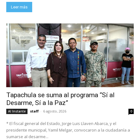
Leer más
Tapachula se suma al programa “Sí al
Desarme, Sí a la Paz”
staff
-
6 agosto, 2026
Al Instante
0
* El fiscal general del Estado, Jorge Luis Llaven Abarca, y el
presidente municipal, Yamil Melgar, convocaron a la ciudadanía a
sumarse al desarme...