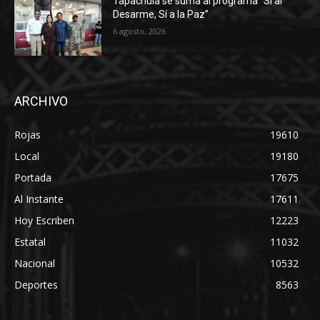
Tapachula se suma al programa “Sí al
Desarme, Sí a la Paz”
6 agosto, 2026
ARCHIVO
Rojas
19610
Local
19180
Portada
17675
Al Instante
17611
Hoy Escriben
12223
Estatal
11032
Nacional
10532
Deportes
8563