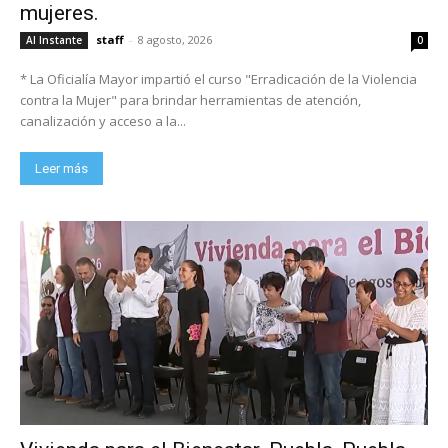
mujeres.
staff
-
8 agosto, 2026
Al Instante
0
* La Oficialía Mayor impartió el curso "Erradicación de la Violencia
contra la Mujer" para brindar herramientas de atención,
canalización y acceso a la...
Leer más