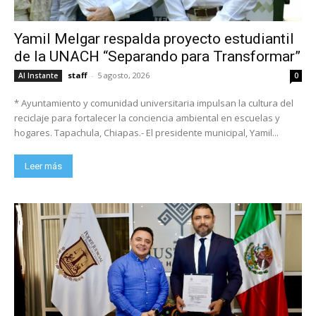
Yamil Melgar respalda proyecto estudiantil
de la UNACH “Separando para Transformar”
staff
-
5 agosto, 2026
Al Instante
0
* Ayuntamiento y comunidad universitaria impulsan la cultura del
reciclaje para fortalecer la conciencia ambiental en escuelas y
hogares. Tapachula, Chiapas.- El presidente municipal, Yamil...
Leer más