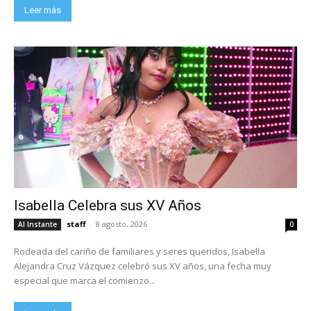
Leer más
Isabella Celebra sus XV Años
staff
-
8 agosto, 2026
Al Instante
0
Rodeada del cariño de familiares y seres queridos, Isabella
Alejandra Cruz Vázquez celebró sus XV años, una fecha muy
especial que marca el comienzo...