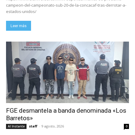
campeon-del-campeonato-sub-20-de-la-concacaf-tras-derrotar-a-
estados-unidos/
Leer más
FGE desmantela a banda denominada «Los
Barretos»
staff
-
9 agosto, 2026
Al Instante
0