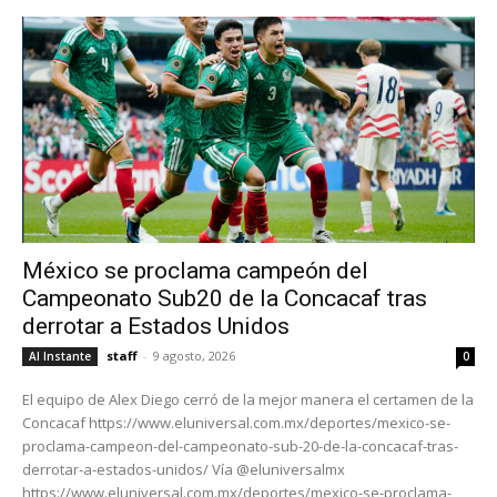
México se proclama campeón del
Campeonato Sub20 de la Concacaf tras
derrotar a Estados Unidos
staff
-
9 agosto, 2026
Al Instante
0
El equipo de Alex Diego cerró de la mejor manera el certamen de la
Concacaf https://www.eluniversal.com.mx/deportes/mexico-se-
proclama-campeon-del-campeonato-sub-20-de-la-concacaf-tras-
derrotar-a-estados-unidos/ Vía @eluniversalmx
https://www.eluniversal.com.mx/deportes/mexico-se-proclama-