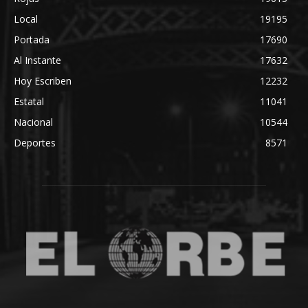
Local
19195
Portada
17690
Al Instante
17632
Hoy Escriben
12232
Estatal
11041
Nacional
10544
Deportes
8571