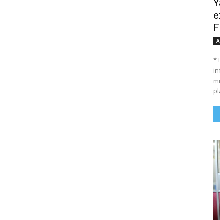
Y
e
F
A
* 
in
mu
pl