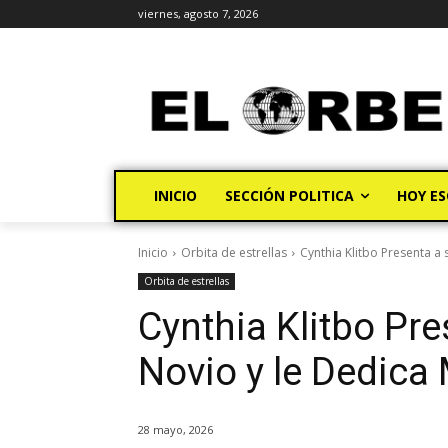
viernes, agosto 7, 2026
INICIO
SECCIÓN POLITICA
HOY ES
Inicio
Orbita de estrellas
Cynthia Klitbo Presenta a
Orbita de estrellas
Cynthia Klitbo Pr
Novio y le Dedica
28 mayo, 2026