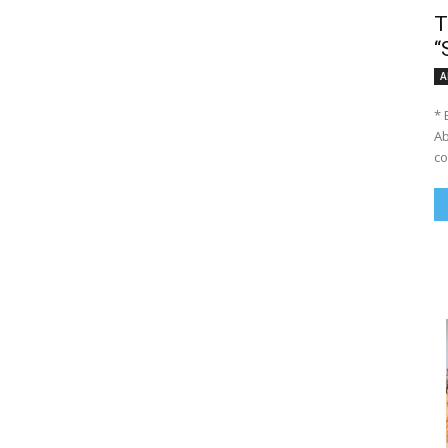
T
“
A
* 
Ab
co