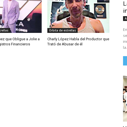
L
i
A
En
rellas
Orbita de estrellas
se
Juez que Obligue a Jolie a
Charly López Habla del Productor que
in
istros Financieros
Trató de Abusar de él
la.