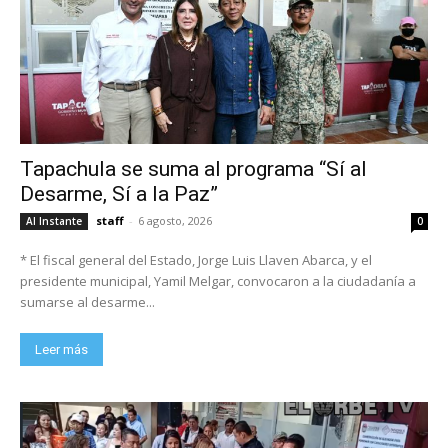
Tapachula se suma al programa “Sí al
Desarme, Sí a la Paz”
staff
-
6 agosto, 2026
Al Instante
0
* El fiscal general del Estado, Jorge Luis Llaven Abarca, y el
presidente municipal, Yamil Melgar, convocaron a la ciudadanía a
sumarse al desarme...
Leer más