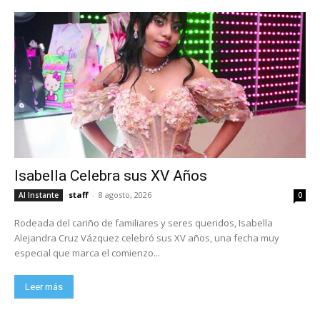
Isabella Celebra sus XV Años
staff
-
8 agosto, 2026
Al Instante
0
Rodeada del cariño de familiares y seres queridos, Isabella
Alejandra Cruz Vázquez celebró sus XV años, una fecha muy
especial que marca el comienzo...
Leer más