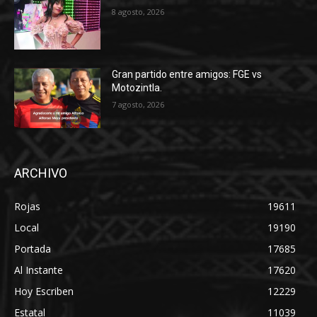
8 agosto, 2026
Gran partido entre amigos: FGE vs
Motozintla.
7 agosto, 2026
ARCHIVO
Rojas
19611
Local
19190
Portada
17685
Al Instante
17620
Hoy Escriben
12229
Estatal
11039