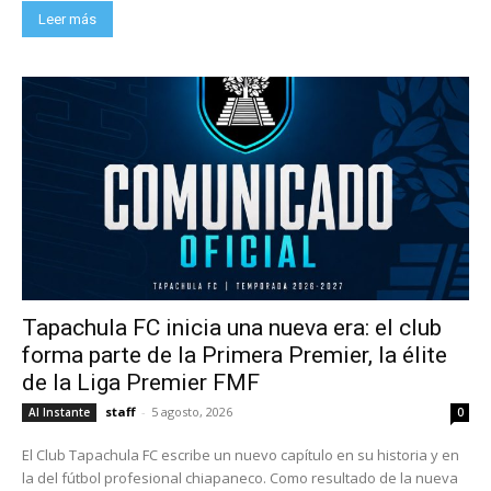
Leer más
Tapachula FC inicia una nueva era: el club
forma parte de la Primera Premier, la élite
de la Liga Premier FMF
staff
-
5 agosto, 2026
Al Instante
0
El Club Tapachula FC escribe un nuevo capítulo en su historia y en
la del fútbol profesional chiapaneco. Como resultado de la nueva