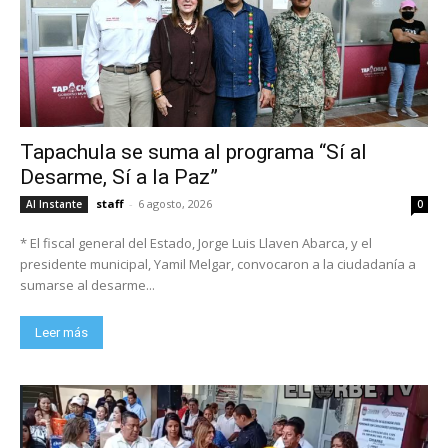
Tapachula se suma al programa “Sí al
Desarme, Sí a la Paz”
staff
-
6 agosto, 2026
Al Instante
0
* El fiscal general del Estado, Jorge Luis Llaven Abarca, y el
presidente municipal, Yamil Melgar, convocaron a la ciudadanía a
sumarse al desarme...
Leer más