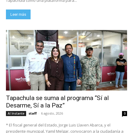
Tapachula como una plataforma para...
Leer más
Tapachula se suma al programa “Sí al
Desarme, Sí a la Paz”
staff
-
6 agosto, 2026
Al Instante
0
* El fiscal general del Estado, Jorge Luis Llaven Abarca, y el
presidente municipal, Yamil Melgar, convocaron a la ciudadanía a