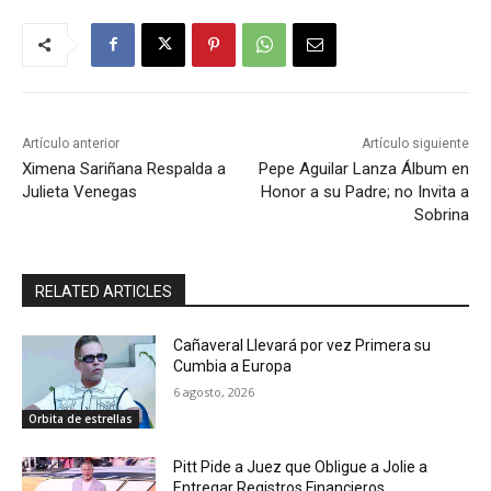
Artículo anterior
Artículo siguiente
Ximena Sariñana Respalda a
Pepe Aguilar Lanza Álbum en
Julieta Venegas
Honor a su Padre; no Invita a
Sobrina
RELATED ARTICLES
Cañaveral Llevará por vez Primera su
Cumbia a Europa
6 agosto, 2026
Orbita de estrellas
Pitt Pide a Juez que Obligue a Jolie a
Entregar Registros Financieros