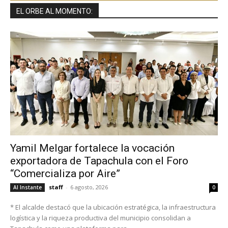
EL ORBE AL MOMENTO:
Yamil Melgar fortalece la vocación
exportadora de Tapachula con el Foro
“Comercializa por Aire”
staff
-
6 agosto, 2026
Al Instante
0
* El alcalde destacó que la ubicación estratégica, la infraestructura
logística y la riqueza productiva del municipio consolidan a