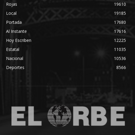
Rojas
19610
Local
19185
Portada
17680
Al Instante
17616
Hoy Escriben
12225
Estatal
11035
Nacional
10536
Deportes
8566