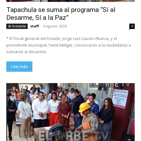
Tapachula se suma al programa “Sí al
Desarme, Sí a la Paz”
staff
-
6 agosto, 2026
Al Instante
0
* El fiscal general del Estado, Jorge Luis Llaven Abarca, y el
presidente municipal, Yamil Melgar, convocaron a la ciudadanía a
sumarse al desarme...
Leer más