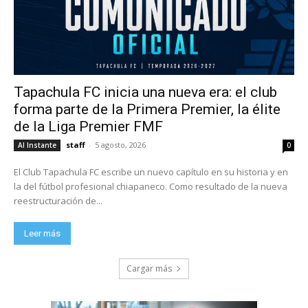
Tapachula FC inicia una nueva era: el club
forma parte de la Primera Premier, la élite
de la Liga Premier FMF
staff
-
5 agosto, 2026
Al Instante
0
El Club Tapachula FC escribe un nuevo capítulo en su historia y en
la del fútbol profesional chiapaneco. Como resultado de la nueva
reestructuración de...
Leer más
Cargar más