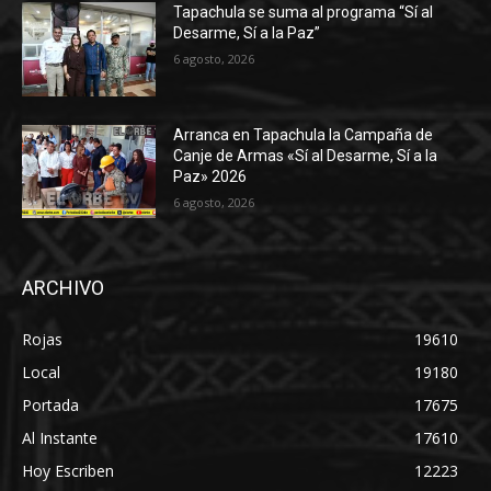
Tapachula se suma al programa “Sí al
Desarme, Sí a la Paz”
6 agosto, 2026
Arranca en Tapachula la Campaña de
Canje de Armas «Sí al Desarme, Sí a la
Paz» 2026
6 agosto, 2026
ARCHIVO
Rojas
19610
Local
19180
Portada
17675
Al Instante
17610
Hoy Escriben
12223