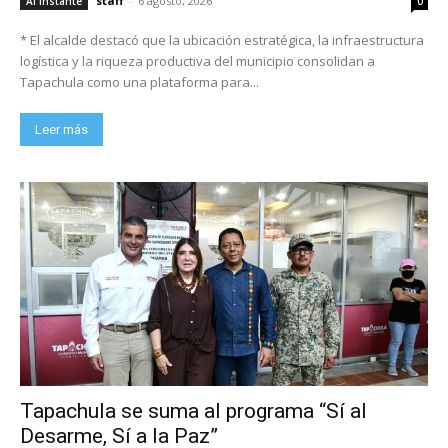
staff
-
6 agosto, 2026
Al Instante
0
* El alcalde destacó que la ubicación estratégica, la infraestructura
logística y la riqueza productiva del municipio consolidan a
Tapachula como una plataforma para...
Leer más
Tapachula se suma al programa “Sí al
Desarme, Sí a la Paz”