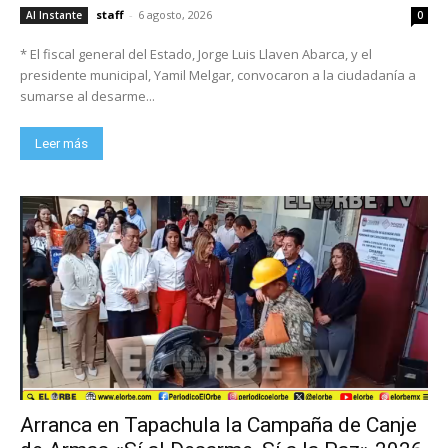
staff
-
6 agosto, 2026
Al Instante
0
* El fiscal general del Estado, Jorge Luis Llaven Abarca, y el
presidente municipal, Yamil Melgar, convocaron a la ciudadanía a
sumarse al desarme...
Leer más
Arranca en Tapachula la Campaña de Canje