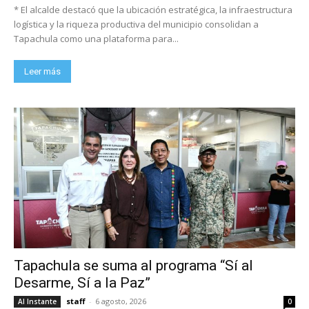
* El alcalde destacó que la ubicación estratégica, la infraestructura
logística y la riqueza productiva del municipio consolidan a
Tapachula como una plataforma para...
Leer más
Tapachula se suma al programa “Sí al
Desarme, Sí a la Paz”
staff
-
6 agosto, 2026
Al Instante
0