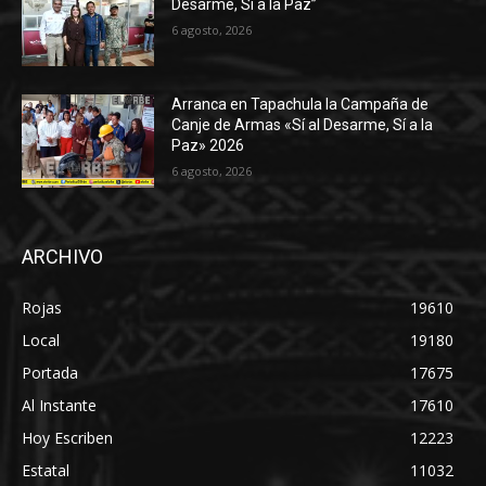
Desarme, Sí a la Paz”
6 agosto, 2026
Arranca en Tapachula la Campaña de
Canje de Armas «Sí al Desarme, Sí a la
Paz» 2026
6 agosto, 2026
ARCHIVO
Rojas
19610
Local
19180
Portada
17675
Al Instante
17610
Hoy Escriben
12223
Estatal
11032