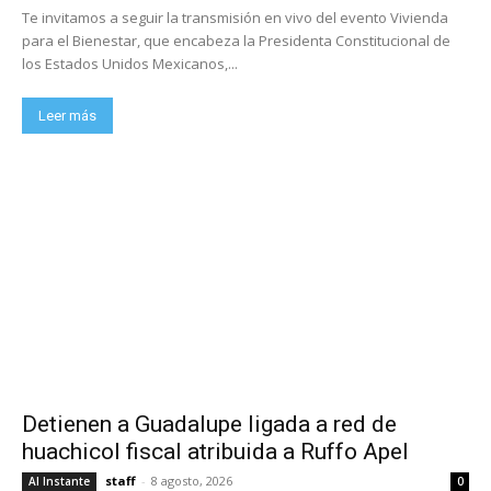
Te invitamos a seguir la transmisión en vivo del evento Vivienda
para el Bienestar, que encabeza la Presidenta Constitucional de
los Estados Unidos Mexicanos,...
Leer más
Detienen a Guadalupe ligada a red de
huachicol fiscal atribuida a Ruffo Apel
staff
-
8 agosto, 2026
Al Instante
0