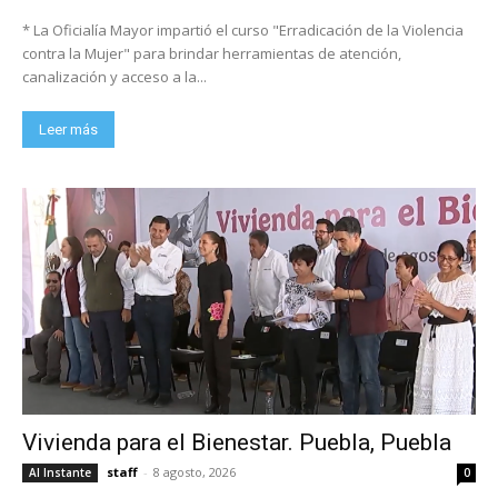
* La Oficialía Mayor impartió el curso "Erradicación de la Violencia
contra la Mujer" para brindar herramientas de atención,
canalización y acceso a la...
Leer más
Vivienda para el Bienestar. Puebla, Puebla
staff
-
8 agosto, 2026
Al Instante
0