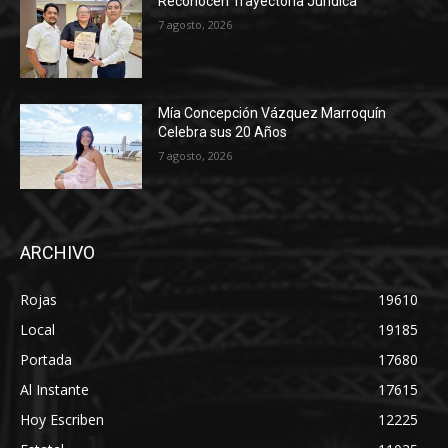
Reconocen Trayectoria Jurídica
7 agosto, 2026
Mía Concepción Vázquez Marroquín
Celebra sus 20 Años
7 agosto, 2026
ARCHIVO
Rojas
19610
Local
19185
Portada
17680
Al Instante
17615
Hoy Escriben
12225