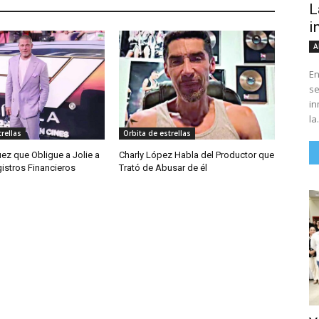
L
i
A
En
se
in
la.
rellas
Orbita de estrellas
Juez que Obligue a Jolie a
Charly López Habla del Productor que
istros Financieros
Trató de Abusar de él