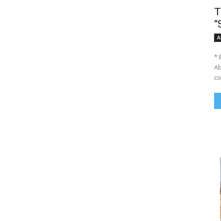
T
“
A
* 
Ab
co