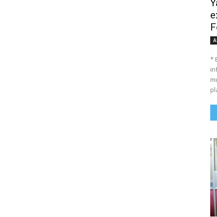
Y
e
F
A
* 
in
mu
pl