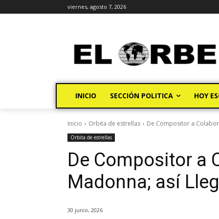
viernes, agosto 7, 2026
INICIO
SECCIÓN POLITICA
HOY ES
Inicio
Orbita de estrellas
De Compositor a Colaborar
Orbita de estrellas
De Compositor a 
Madonna; así Llegó
30 junio, 2026