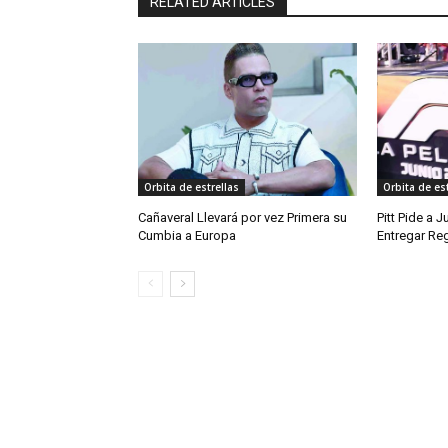
RELATED ARTICLES
Orbita de estrellas
Orbita de est
Cañaveral Llevará por vez Primera su
Pitt Pide a 
Cumbia a Europa
Entregar Reg