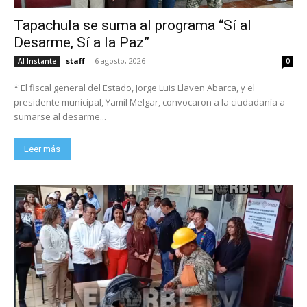
Tapachula se suma al programa “Sí al
Desarme, Sí a la Paz”
staff
-
6 agosto, 2026
Al Instante
0
* El fiscal general del Estado, Jorge Luis Llaven Abarca, y el
presidente municipal, Yamil Melgar, convocaron a la ciudadanía a
sumarse al desarme...
Leer más