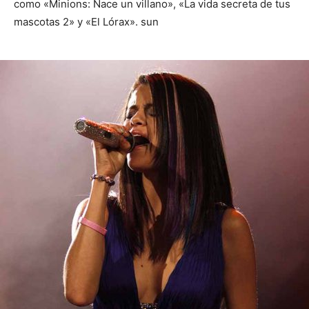
como «Minions: Nace un villano», «La vida secreta de tus
mascotas 2» y «El Lórax». sun