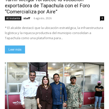
exportadora de Tapachula con el Foro
“Comercializa por Aire”
staff
-
6 agosto, 2026
Al Instante
0
* El alcalde destacó que la ubicación estratégica, la infraestructura
logística y la riqueza productiva del municipio consolidan a
Tapachula como una plataforma para...
Leer más