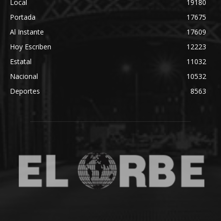
Local
19180
Portada
17675
Al Instante
17609
Hoy Escriben
12223
Estatal
11032
Nacional
10532
Deportes
8563