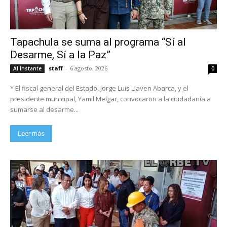
Tapachula se suma al programa “Sí al
Desarme, Sí a la Paz”
staff
-
6 agosto, 2026
Al Instante
0
* El fiscal general del Estado, Jorge Luis Llaven Abarca, y el
presidente municipal, Yamil Melgar, convocaron a la ciudadanía a
sumarse al desarme...
Leer más