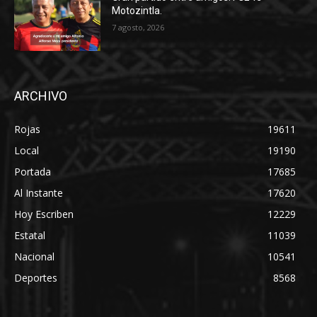
Motozintla.
7 agosto, 2026
ARCHIVO
Rojas
19611
Local
19190
Portada
17685
Al Instante
17620
Hoy Escriben
12229
Estatal
11039
Nacional
10541
Deportes
8568