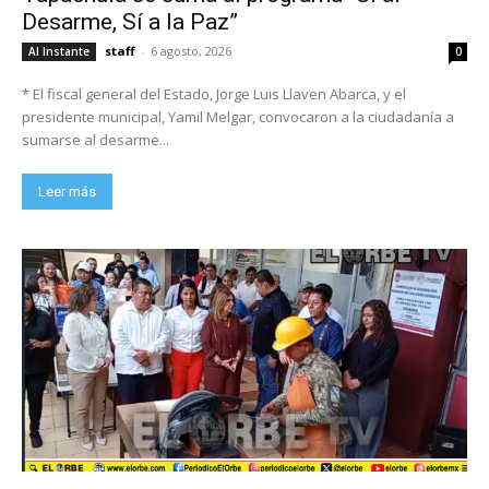
Desarme, Sí a la Paz”
staff
-
6 agosto, 2026
Al Instante
0
* El fiscal general del Estado, Jorge Luis Llaven Abarca, y el
presidente municipal, Yamil Melgar, convocaron a la ciudadanía a
sumarse al desarme...
Leer más