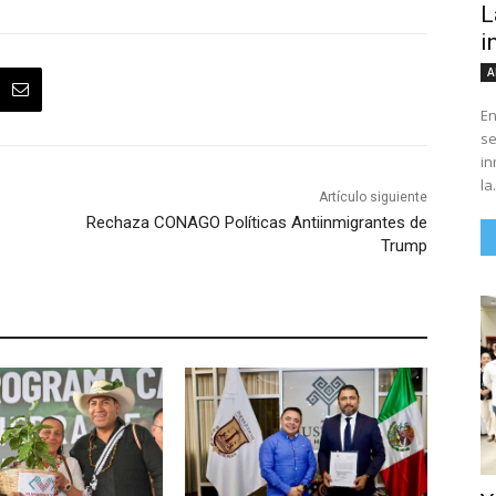
L
i
A
En
se
in
la.
Artículo siguiente
Rechaza CONAGO Políticas Antiinmigrantes de
Trump