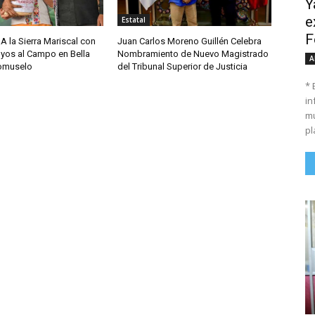
Y
e
Estatal
F
A la Sierra Mariscal con
Juan Carlos Moreno Guillén Celebra
yos al Campo en Bella
Nombramiento de Nuevo Magistrado
A
comuselo
del Tribunal Superior de Justicia
* 
in
mu
pl