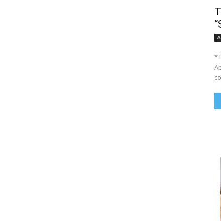
T
“
A
* 
Ab
co